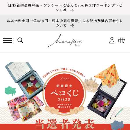
コンテ
LINE新規会員登録 - アンケートに答えて300円OFFクーポンプレゼ
ンツに
ント🎁
進む
常温送料全国一律900円・熊本地震の影響による配送遅延の可能性に
ついて
ロ
カ
グ
ー
イ
ト
ン