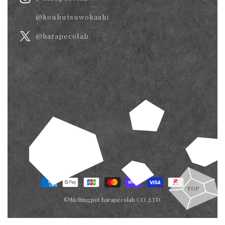
@koubutsuwokashi
@harapecolab
決
済
©Meltingpot harapecolab CO.,LTD.
方
法