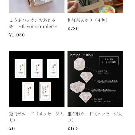
こうぶつヲカシおあじみ
和紅茶あかり（４包）
袋 〜flavor sampler〜
通
¥780
通
¥1,080
常
常
価
価
格
格
短冊形カード（メッセージ入
宝石形カード（メッセージ入
り）
り）
通
¥0
通
¥165