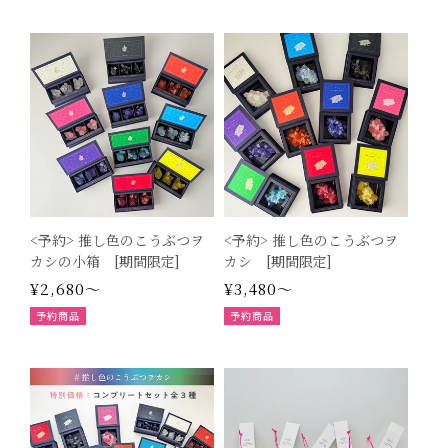
常
常
価
価
格
格
<予約> 推し色のこうぶつヲ
<予約> 推し色のこうぶつヲ
カシの小箱 [期間限定]
カシ [期間限定]
通
¥2,680～
通
¥3,480～
常
常
予約商品
予約商品
価
価
格
格