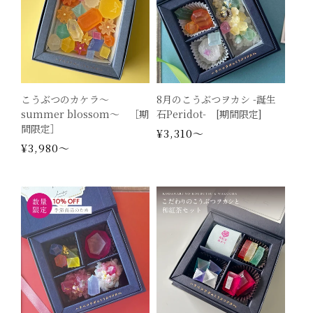
:
こうぶつのカケラ～
8月のこうぶつヲカシ -誕生
summer blossom〜 ［期
石Peridot- [期間限定]
間限定］
通
¥3,310～
通
¥3,980～
常
常
価
価
格
格