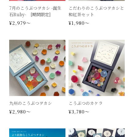
7月のこうぶつヲカシ -誕生
こだわりのこうぶつヲカシと
石Ruby- [期間限定]
和紅茶セット
通
¥2,979～
通
¥1,980～
常
常
価
価
格
格
九州のこうぶつヲカシ
こうぶつのカケラ
通
¥2,980～
通
¥3,780～
常
常
価
価
格
格