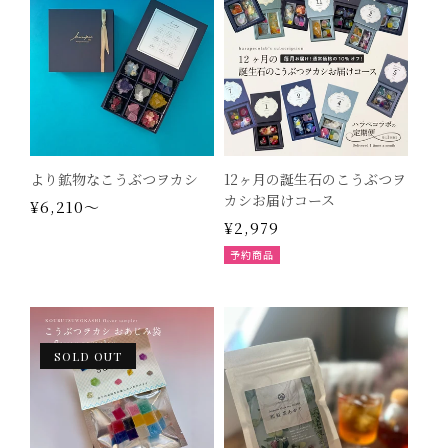
より鉱物なこうぶつヲカシ
12ヶ月の誕生石のこうぶつヲ
カシお届けコース
通
¥6,210～
通
¥2,979
常
常
価
予約商品
価
格
格
SOLD OUT