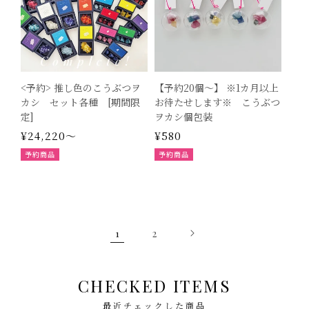
<予約> 推し色のこうぶつヲ
【予約20個～】 ※1カ月以上
カシ セット各種 [期間限
お待たせします※ こうぶつ
定]
ヲカシ個包装
通
¥24,220～
通
¥580
常
常
予約商品
予約商品
価
価
格
格
1
2
CHECKED ITEMS
最近チェックした商品