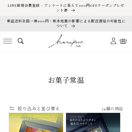
コンテ
LINE新規会員登録 - アンケートに答えて300円OFFクーポンプレゼ
ンツに
ント🎁
進む
常温送料全国一律900円・熊本地震の影響による配送遅延の可能性に
ついて
ロ
カ
グ
ー
イ
ト
ン
コ
お菓子常温
レ
ク
シ
絞り込みと並び替え
24個の商品
ョ
ン